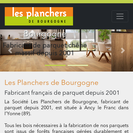
Des parquets pour
toutes vos envies...
Parquet 100% français
Précedent
Suiv
Les Planchers de Bourgogne
Fabricant français de parquet depuis 2001
La Société Les Planchers de Bourgogne, fabricant de
parquet depuis 2001, est située à Ancy le Franc dans
l’Yonne (89).
Tous les bois nécessaires à la fabrication de nos parquets
sont issus de forêts françaises gérées durablement et